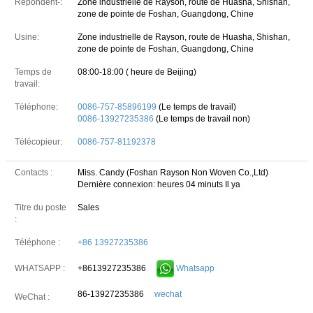
Répondent-:
Zone industrielle de Rayson, route de Huasha, Shishan,
zone de pointe de Foshan, Guangdong, Chine
Usine:
Zone industrielle de Rayson, route de Huasha, Shishan,
zone de pointe de Foshan, Guangdong, Chine
Temps de
08:00-18:00 ( heure de Beijing)
travail:
Téléphone:
0086-757-85896199
(Le temps de travail)
0086-13927235386
(Le temps de travail non)
Télécopieur:
0086-757-81192378
Contacts :
Miss. Candy (Foshan Rayson Non Woven Co.,Ltd)
Dernière connexion: heures 04 minuts Il ya
Titre du poste
Sales
:
Téléphone :
+86 13927235386
+8613927235386
Whatsapp
WHATSAPP :
86-13927235386
wechat
WeChat :