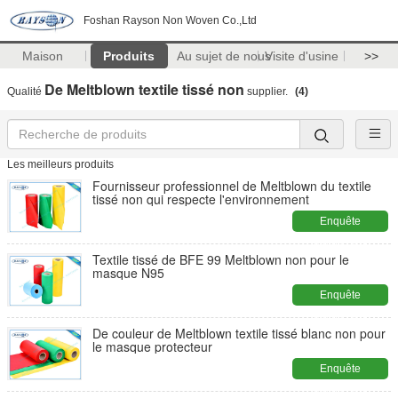
Foshan Rayson Non Woven Co.,Ltd
Maison
Produits
Au sujet de nous
Visite d'usine
>>
De Meltblown textile tissé non
Qualité
supplier.
(4)
Les meilleurs produits
Fournisseur professionnel de Meltblown du textile
tissé non qui respecte l'environnement
Enquête
maintenant
Textile tissé de BFE 99 Meltblown non pour le
masque N95
Enquête
maintenant
De couleur de Meltblown textile tissé blanc non pour
le masque protecteur
Enquête
maintenant