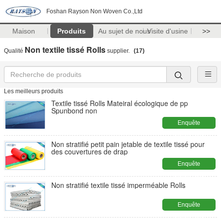
Foshan Rayson Non Woven Co.,Ltd
Maison
Produits
Au sujet de nous
Visite d'usine
>>
Non textile tissé Rolls
Qualité
supplier.
(17)
Les meilleurs produits
Textile tissé Rolls Mateiral écologique de pp
Spunbond non
Enquête
maintenant
Non stratifié petit pain jetable de textile tissé pour
des couvertures de drap
Enquête
maintenant
Non stratifié textile tissé imperméable Rolls
Enquête
maintenant