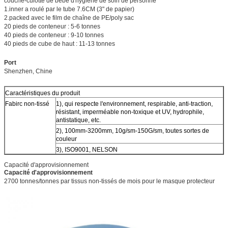
couche-culotte de bébé d'hygiène de soin de personne
1.inner a roulé par le tube 7.6CM (3" de papier)
2.packed avec le film de chaîne de PE/poly sac
20 pieds de conteneur : 5-6 tonnes
40 pieds de conteneur : 9-10 tonnes
40 pieds de cube de haut : 11-13 tonnes
Port
Shenzhen, Chine
Caractéristiques du produit
Fabirc non-tissé
1), qui respecte l'environnement, respirable, anti-traction,
résistant, imperméable non-toxique et UV, hydrophile,
antistatique, etc.
2), 100mm-3200mm, 10g/sm-150G/sm, toutes sortes de
couleur
3), ISO9001, NELSON
Capacité d'approvisionnement
Capacité d'approvisionnement
2700 tonnes/tonnes par tissus non-tissés de mois pour le masque protecteur