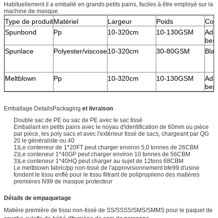
Habituellement il a emballé en grands petits pains, faciles à être employé sur la
machine de masque.
Type de produit
Matériel
Largeur
Poids
Cou
Spunbond
Pp
10-320cm
10-130GSM
Ada
beso
Spunlace
Polyester/viscose
10-320cm
30-80GSM
Blan
Meltblown
Pp
10-320cm
10-130GSM
Ada
beso
Emballage DetailsPackaging
et livraison
Double sac de PE ou sac de PE avec le sac tissé
Emballant en petits pains avec le noyau d'identification de 60mm ou pièce
par pièce, les poly sacs et avec l'extérieur tissé de sacs, chargeant par QG
20 le généraliste ou 40
1)Le conteneur de 1*20FT peut charger environ 5,0 tonnes de 26CBM
2)Le conteneur 1*40GP peut charger environ 10 tonnes de 56CBM
3)Le conteneur 1*40HQ peut charger au sujet de 12tons 68CBM
Le meltblown fabric/pp non-tissé de l'approvisionnement bfe99 d'usine
fondent le tissu enflé pour le tissu filtrant de polipropileno des matières
premières N99 de masque protecteur
Détails de empaquetage
Matière première de tissu non-tissé de SS/SSSS/SMS/SMMS pour le paquet de