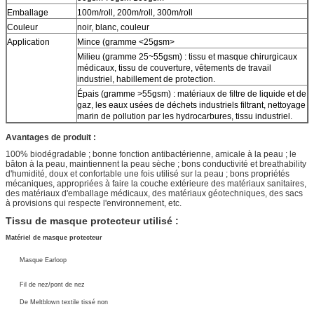
Emballage
100m/roll, 200m/roll, 300m/roll
Couleur
noir, blanc, couleur
Application
Mince (gramme <25gsm>
Milieu (gramme 25~55gsm) : tissu et masque chirurgicaux
médicaux, tissu de couverture, vêtements de travail
industriel, habillement de protection.
Épais (gramme >55gsm) : matériaux de filtre de liquide et de
gaz, les eaux usées de déchets industriels filtrant, nettoyage
marin de pollution par les hydrocarbures, tissu industriel.
Avantages de produit :
100% biodégradable ; bonne fonction antibactérienne, amicale à la peau ; le
bâton à la peau, maintiennent la peau sèche ; bons conductivité et breathability
d'humidité, doux et confortable une fois utilisé sur la peau ; bons propriétés
mécaniques, appropriées à faire la couche extérieure des matériaux sanitaires,
des matériaux d'emballage médicaux, des matériaux géotechniques, des sacs
à provisions qui respecte l'environnement, etc.
Tissu de masque protecteur utilisé :
Matériel de masque protecteur
Masque Earloop
Fil de nez/pont de nez
De Meltblown textile tissé non