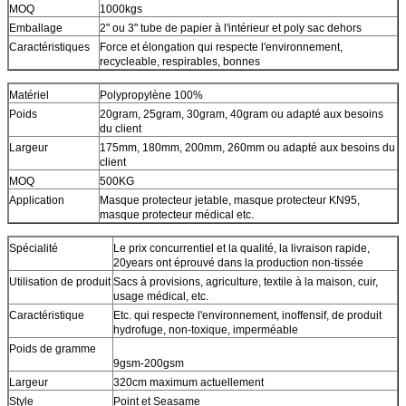
MOQ
1000kgs
Emballage
2" ou 3" tube de papier à l'intérieur et poly sac dehors
Caractéristiques
Force et élongation qui respecte l'environnement,
recycleable, respirables, bonnes
Matériel
Polypropylène 100%
Poids
20gram, 25gram, 30gram, 40gram ou adapté aux besoins
du client
Largeur
175mm, 180mm, 200mm, 260mm ou adapté aux besoins du
client
MOQ
500KG
Application
Masque protecteur jetable, masque protecteur KN95,
masque protecteur médical etc.
Spécialité
Le prix concurrentiel et la qualité, la livraison rapide,
20years ont éprouvé dans la production non-tissée
Utilisation de produit
Sacs à provisions, agriculture, textile à la maison, cuir,
usage médical, etc.
Caractéristique
Etc. qui respecte l'environnement, inoffensif, de produit
hydrofuge, non-toxique, imperméable
Poids de gramme
9gsm-200gsm
Largeur
320cm maximum actuellement
Style
Point et Seasame