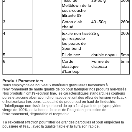
2
Tissu de
25-50 g
260
Meltblown de la
sous-couche
filtrante 99
3
Coton d'air
40 -50g
260
chaud
4
textile non tissé
25 g
260
qui respecte
les peaux de
Spunbond
5
Fil de nez
double noyau
5mm
6
Corde
Forme de
5mm
élastique
drapeau
d'Earloop
Produit Paramenters
Nous employons de nouveaux matériaux granulaires favorables à
l'environnement de haute qualité de pp pour fabriquer nos produits non-tissés.
Nos produits n'ont l'exécution fine, les caractéristiques standard, les couleurs
pures et aucune aberration chromatique, et ont des effets de tension verticaux
et horizontaux très bons. La qualité du produit est en haut de l'industrie.
L'interlignage non-tissé de spunbond de pp a fait à partir du polypropylène
vierge de 100%, de la bonne force et de l'elogation, protection de
l'environnement, dégradable et recyclable.
Il a l'excellent effection pour filtrer de grandes particules et pour empêcher la
poussière et l'eau, avec la qualité fiable et la livraison rapide.