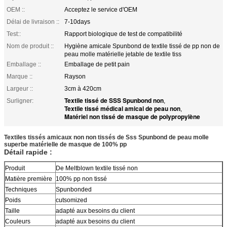
OEM ::
Acceptez le service d'OEM
Délai de livraison ::
7-10days
Test::
Rapport biologique de test de compatibilité
Nom de produit ::
Hygiène amicale Spunbond de textile tissé de pp non de
peau molle matérielle jetable de textile tiss
Emballage ::
Emballage de petit pain
Marque ::
Rayson
Largeur ::
3cm à 420cm
Textile tissé de SSS Spunbond non
Surligner:
,
Textile tissé médical amical de peau non
,
Matériel non tissé de masque de polypropylène
Textiles tissés amicaux non non tissés de Sss Spunbond de peau molle
superbe matérielle de masque de 100% pp
Détail rapide :
Produit
De Meltblown textile tissé non
Matière première
100% pp non tissé
Techniques
Spunbonded
Poids
cutsomized
Taille
adapté aux besoins du client
Couleurs
adapté aux besoins du client