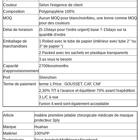
Couleur
Selon l'exigence de client
Composition
Polypropylène 100%
MOQ
Aucun MOQ pour blanc/noir/bleu, une tonne comme MOQ
pour des couleurs
Délai de livraison
(5-10days pour l'ordre urgent) base 7-15days sur la
quantité d'ordre
Emballage de
1.Rolled avec le tube de papier (intérieur avec tube 2' “ou
marchandises
3" de papier “)
2.Packed avec les sachets en plastique transparents
3.as vous le besoin
Capacité
2700tons/months
d'approvisionnement
Port
Shenzhen
Terme de paiement
terme 1.Price : GOUSSET, CAF, CNF
2,30% T/T à l'avance et équilibrer 70% avant l'expédition
3.L/C à vue
l'union 4.west sont également acceptable
Article
matière première jetable chirurgicale médicale de masque
protecteur 3ply
Marque
Huahao
Matériel
100%PP
Technologie
Spun-bonded+Meltblown+Spunbond