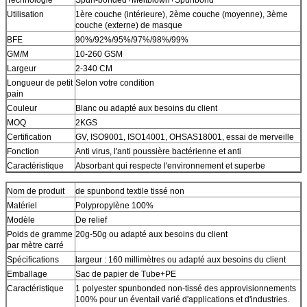
Utilisation
1ère couche (intérieure), 2ème couche (moyenne), 3ème
couche (externe) de masque
BFE
90%/92%/95%/97%/98%/99%
GM/M
10-260 GSM
Largeur
2-340 CM
Longueur de petit
Selon votre condition
pain
Couleur
Blanc ou adapté aux besoins du client
MOQ
2KGS
Certification
GV, ISO9001, ISO14001, OHSAS18001, essai de merveille
Fonction
Anti virus, l'anti poussière bactérienne et anti
Caractéristique
Absorbant qui respecte l'environnement et superbe
Nom de produit
de spunbond textile tissé non
Matériel
Polypropylène 100%
Modèle
De relief
Poids de gramme
20g-50g ou adapté aux besoins du client
par mètre carré
Spécifications
largeur : 160 millimètres ou adapté aux besoins du client
Emballage
Sac de papier de Tube+PE
Caractéristique
1 polyester spunbonded non-tissé des approvisionnements
100% pour un éventail varié d'applications et d'industries.