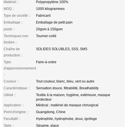
Matériel ::
Polypropylène 100%
MOQ ::
1000 kilogrammes
Type de société ::
Fabricant
Emballage ::
Emballage de petit pain
poids ::
20gsm à 150gsm
Techniques non
Tourner-collé
tissées ::
Chaîne de
SOLIDES SOLUBLES, SSS, SMS
production ::
Type
Faire-à-ordre
d'approvisionnement
::
Couleur ::
Tout couleur, blanc, bleu, vert ou autre
Caractéristique ::
Sensation douce, filtrabilité, Breathability
Utilisé ::
Textile à la maison, hygiène, extérieure, masque
protecteur
Application ::
Médical ; matériel de masque chirurgical
Point d'origine ::
Guangdong, Chine
Facultatif ::
Hydrophile, hydrophobe, doux, ignifuge
Style ::
Sésame, place