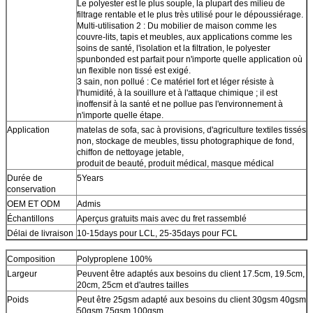
Le polyester est le plus souple, la plupart des milieu de
filtrage rentable et le plus très utilisé pour le dépoussiérage.
Multi-utilisation 2 : Du mobilier de maison comme les
couvre-lits, tapis et meubles, aux applications comme les
soins de santé, l'isolation et la filtration, le polyester
spunbonded est parfait pour n'importe quelle application où
un flexible non tissé est exigé.
3 sain, non pollué : Ce matériel fort et léger résiste à
l'humidité, à la souillure et à l'attaque chimique ; il est
inoffensif à la santé et ne pollue pas l'environnement à
n'importe quelle étape.
Application
matelas de sofa, sac à provisions, d'agriculture textiles tissés
non, stockage de meubles, tissu photographique de fond,
chiffon de nettoyage jetable,
produit de beauté, produit médical, masque médical
Durée de
5Years
conservation
OEM ET ODM
Admis
Échantillons
Aperçus gratuits mais avec du fret rassemblé
Délai de livraison
10-15days pour LCL, 25-35days pour FCL
Composition
Polyproplene 100%
Largeur
Peuvent être adaptés aux besoins du client 17.5cm, 19.5cm,
20cm, 25cm et d'autres tailles
Poids
Peut être 25gsm adapté aux besoins du client 30gsm 40gsm
50gsm 75gsm 100gsm