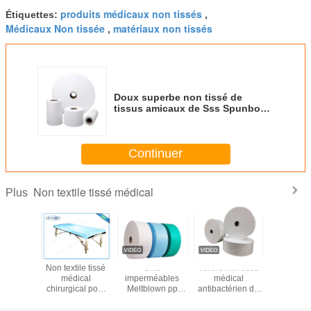
produits médicaux non tissés
Étiquettes:
,
Médicaux Non tissée
matériaux non tissés
,
Doux superbe non tissé de
tissus amicaux de Sss Spunbond
de peau de matériel de masque
de 100% pp
Continuer
Non textile tissé médical
Plus
ile tissé
Non textile tissé
Sms
Textile non tissé
Matériel n
 jetable
médical
imperméables
médical
bleu de No
de 5 - de
chirurgical pour
Meltblown pp
antibactérien de
pour 
0cm
des Tableaux
Spunbond de
Tela pp pour Sms
chapeau/m
hrome
d'examen
textile tissé non
stérile de robe
médic