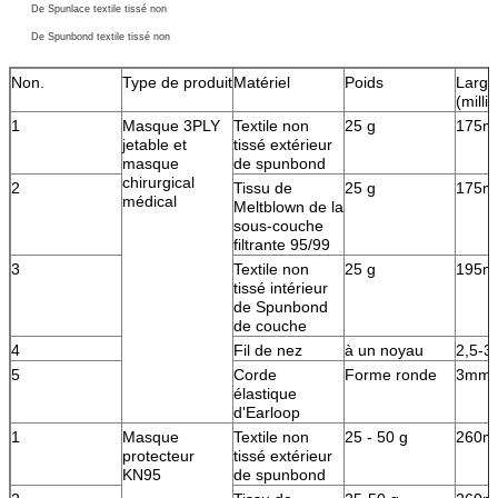
De Spunlace textile tissé non
De Spunbond textile tissé non
Non.
Type de produit
Matériel
Poids
Large
(milli
1
Masque 3PLY
Textile non
25 g
175
jetable et
tissé extérieur
masque
de spunbond
chirurgical
2
Tissu de
25 g
175
médical
Meltblown de la
sous-couche
filtrante 95/99
3
Textile non
25 g
195
tissé intérieur
de Spunbond
de couche
4
Fil de nez
à un noyau
2,5-
5
Corde
Forme ronde
3mm
élastique
d'Earloop
1
Masque
Textile non
25 - 50 g
260
protecteur
tissé extérieur
KN95
de spunbond