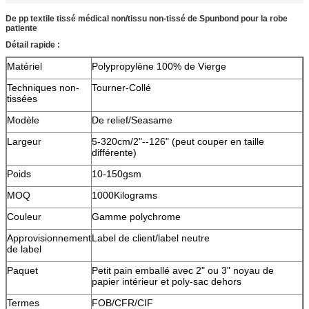
De pp textile tissé médical non/tissu non-tissé de Spunbond pour la robe
patiente
Détail rapide :
Matériel
Polypropylène 100% de Vierge
Techniques non-
Tourner-Collé
tissées
Modèle
De relief/Seasame
Largeur
5-320cm/2"--126" (peut couper en taille
différente)
Poids
10-150gsm
MOQ
1000Kilograms
Couleur
Gamme polychrome
Approvisionnement
Label de client/label neutre
de label
Paquet
Petit pain emballé avec 2" ou 3" noyau de
papier intérieur et poly-sac dehors
Termes
FOB/CFR/CIF