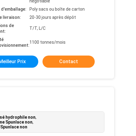
negotiable
s d'emballage:
Poly sacs ou boîte de carton
e livraison:
20-30 jours après dépôt
ions de
T/T, L/C
nt:
té
1100 tonnes/mois
ovisionnement:
Meilleur Prix
Contact
ssé hydrophile non
,
ame Spunlace non
,
m Spunlace non