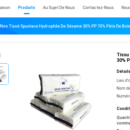
aison
Produits
Au Sujet De Nous
Contactez-Nous
Nouv
 Non Tissé Spunlace Hydrophile De Sésame 30% PP 70% Pâte De Bois
Tissu
30% P
Détails
Lieu d'o
Nom de
Numéro
Condit
Quanti
comma