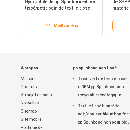
Hydrophile de pp Spunbonded non
De SBPP
tissé/petit pain de textile tissé
matériel
meubles de Spunlace non
polyprop
non tis
Meilleur Prix
À propos
pp spunbond non tissé
Maison
Tissu vert de textile tissé
Produits
d'OEM pp Spunbond non
Au sujet de nous
recyclable/écologique
Nouvelles
Textile tissé blanc/de
Sitemap
noir/couleur bleue bon for
Site mobile
pp Spunbond non pour piqu
Politique de