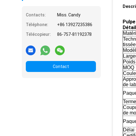
Descri
Contacts:
Miss. Candy
Pulpe
Téléphone:
+86 13927235386
Détail
Matéri
Télécopieur:
86-757-81192378
Techn
tissée
Modè
Large
Poids
Contact
MOQ
Coule
Appro
de lab
Paque
Terme
Coupur
de mo
Paque
Délai
Certif