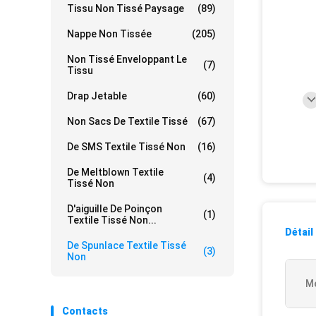
Tissu Non Tissé Paysage
(89)
Nappe Non Tissée
(205)
Non Tissé Enveloppant Le
(7)
Tissu
Drap Jetable
(60)
Non Sacs De Textile Tissé
(67)
De SMS Textile Tissé Non
(16)
De Meltblown Textile
(4)
Tissé Non
D'aiguille De Poinçon
(1)
Textile Tissé Non...
Détail
De Spunlace Textile Tissé
(3)
Non
Me
Contacts