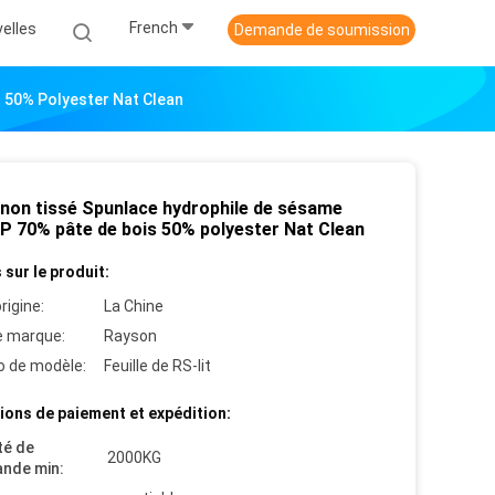
French
elles
Demande de soumission
 50% Polyester Nat Clean
 non tissé Spunlace hydrophile de sésame
P 70% pâte de bois 50% polyester Nat Clean
 sur le produit:
rigine:
La Chine
 marque:
Rayson
 de modèle:
Feuille de RS-lit
ions de paiement et expédition:
té de
2000KG
nde min: