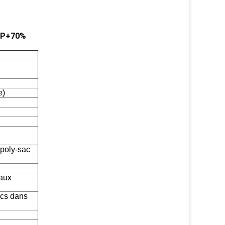
 PP+70%
e)
 poly-sac
aux
pcs dans