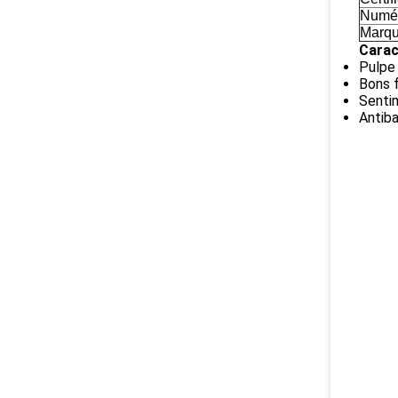
Numér
Marq
Carac
Pulpe
Bons f
Sentim
Antiba