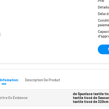
Prix:
Détail
Délai d
Condit
paieme
Capaci
d'appr
 Infomation
Description De Produit
de Spunlace textile ti
ttre En Évidence:
textile tissé de Seas
textile tissé de 320c