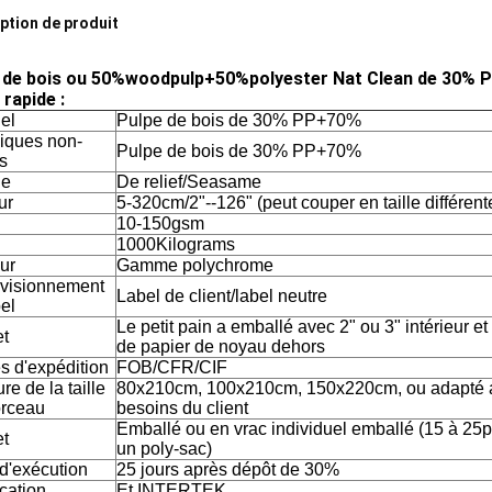
ption de produit
 de bois ou 50%woodpulp+50%polyester Nat Clean de 30%
 rapide :
el
Pulpe de bois de 30% PP+70%
iques non-
Pulpe de bois de 30% PP+70%
s
le
De relief/Seasame
ur
5-320cm/2"--126" (peut couper en taille différent
10-150gsm
1000Kilograms
ur
Gamme polychrome
visionnement
Label de client/label neutre
el
Le petit pain a emballé avec 2" ou 3" intérieur et
t
de papier de noyau dehors
s d'expédition
FOB/CFR/CIF
e de la taille
80x210cm, 100x210cm, 150x220cm, ou adapté 
rceau
besoins du client
Emballé ou en vrac individuel emballé (15 à 25
t
un poly-sac)
 d'exécution
25 jours après dépôt de 30%
ication
Et INTERTEK