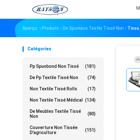
M
Aperçu
Produits
De Spunlace Textile Tissé Non
Tissu
Catégories
Pp Spunbond Non Tissé
(181)
De Pp Textile Tissé Non
(74)
Non Textile Tissé Rolls
(17)
Non Textile Tissé Médical
(134)
De Meubles Textile Tissé
(80)
Non
Couverture Non Tissée
(151)
D'agriculture