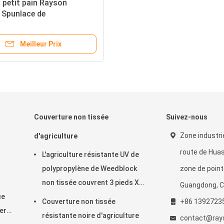
 petit pain Rayson
 Spunlace de
ylène de textile tissé non
sé
Meilleur Prix
Couverture non tissée
Suivez-nous
Zone industri
d'agriculture
route de Huas
L'agriculture résistante UV de
polypropylène de Weedblock
zone de point
non tissée couvrent 3 pieds X
Guangdong, C
ce
50 pieds
Couverture non tissée
+86 1392723
er
résistante noire d'agriculture
contact@ray