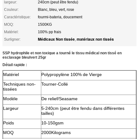
largeur:
240cm (peut être fendu)
Couleur:
Blanc, bleu, vert, rose
Caractéristique:
fourmi-bateria, doucement
MOQ:
1500KG
Matériel:
100% pp frais
Médicaux Non tissée
matériaux non tissés
Surligner:
,
SSP hydrophile et non toxique a tourné le tissu médical non tissé en
esclavage bleu/vert 25gr
Détail rapide :
Matériel
Polypropylène 100% de Vierge
Techniques non-
Tourner-Collé
tissées
Modèle
De relief/Seasame
Largeur
5-240cm (peut être fendu dans différentes
tailles)
Poids
10-150gsm
MOQ
2000Kilograms