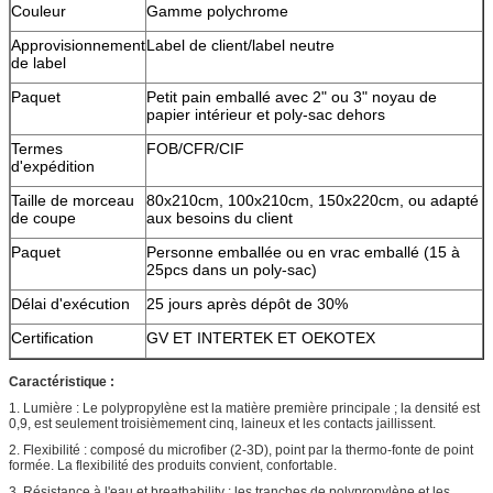
Couleur
Gamme polychrome
Approvisionnement
Label de client/label neutre
de label
Paquet
Petit pain emballé avec 2" ou 3" noyau de
papier intérieur et poly-sac dehors
Termes
FOB/CFR/CIF
d'expédition
Taille de morceau
80x210cm, 100x210cm, 150x220cm, ou adapté
de coupe
aux besoins du client
Paquet
Personne emballée ou en vrac emballé (15 à
25pcs dans un poly-sac)
Délai d'exécution
25 jours après dépôt de 30%
Certification
GV ET INTERTEK ET OEKOTEX
Caractéristique :
1. Lumière : Le polypropylène est la matière première principale ; la densité est
0,9, est seulement troisièmement cinq, laineux et les contacts jaillissent.
2. Flexibilité : composé du microfiber (2-3D), point par la thermo-fonte de point
formée. La flexibilité des produits convient, confortable.
3. Résistance à l'eau et breathability : les tranches de polypropylène et les