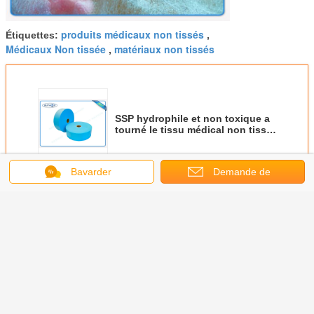
produits médicaux non tissés
Étiquettes:
,
Médicaux Non tissée
matériaux non tissés
,
SSP hydrophile et non toxique a
tourné le tissu médical non tissé
en esclavage bleu/vert 25gr
Bavarder
Demande de
Continuer
soumission
Non textile tissé médical
Plus
ile tissé
Non textile tissé
Sms
Textile non tissé
Matériel n
 jetable
médical
imperméables
médical
bleu de No
de 5 - de
chirurgical pour
Meltblown pp
antibactérien de
pour 