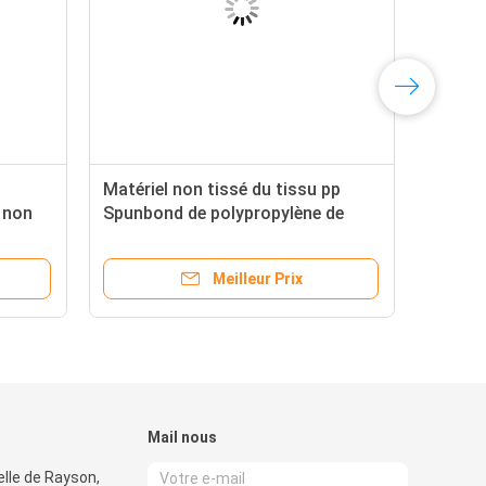
Matériel non tissé du tissu pp
 non
Spunbond de polypropylène de
bond
Spunbond pour des sacs et des
meubles
Meilleur Prix
Mail nous
elle de Rayson,