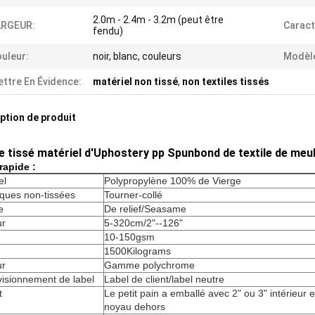
2.0m - 2.4m - 3.2m (peut être
ARGEUR:
Caract
fendu)
uleur:
noir, blanc, couleurs
Modèl
ttre En Évidence:
matériel non tissé
,
non textiles tissés
ption de produit
le tissé matériel d'Uphostery pp Spunbond de textile de meu
 rapide :
el
Polypropylène 100% de Vierge
ques non-tissées
Tourner-collé
e
De relief/Seasame
ur
5-320cm/2"--126"
10-150gsm
1500Kilograms
ur
Gamme polychrome
isionnement de label
Label de client/label neutre
t
Le petit pain a emballé avec 2" ou 3" intérieur 
noyau dehors