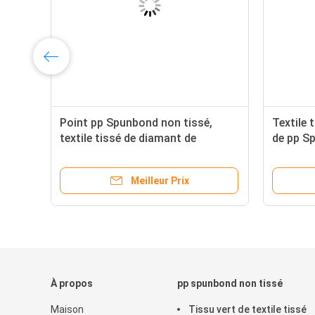
Point pp Spunbond non tissé,
Textile 
textile tissé de diamant de
de pp Sp
polypropylène d'Oeko Tex non
tourné 
Meilleur Prix
À propos
pp spunbond non tissé
Maison
Tissu vert de textile tissé