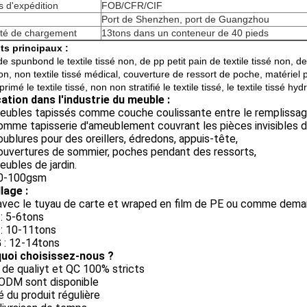
 d'expédition
FOB/CFR/CIF
Port de Shenzhen, port de Guangzhou
té de chargement
13tons dans un conteneur de 40 pieds
ts principaux :
e spunbond le textile tissé non, de pp petit pain de textile tissé non, de 
on, non textile tissé médical, couverture de ressort de poche, matériel p
rimé le textile tissé, non non stratifié le textile tissé, le textile tissé hyd
ation dans l'industrie du meuble :
meubles tapissés comme couche coulissante entre le remplissag
comme tapisserie d'ameublement couvrant les pièces invisibles 
doublures pour des oreillers, édredons, appuis-tête,
couvertures de sommier, poches pendant des ressorts,
eubles de jardin.
50-100gsm
lage :
 avec le tuyau de carte et wraped en film de PE ou comme dema
 : 5-6tons
 : 10-11tons
 : 12-14tons
uoi choisissez-nous ?
 de qualiyt et QC 100% stricts
ODM sont disponible
é du produit régulière