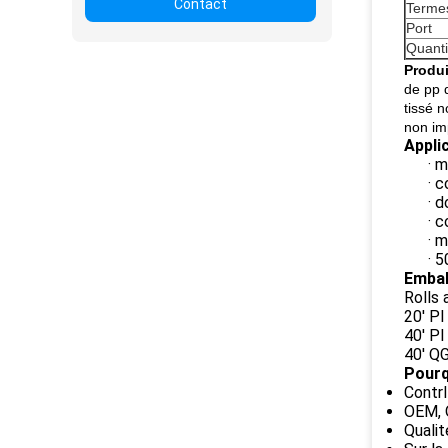
Contact
Termes
Port
Quanti
Produi
de pp d
tissé n
non imp
Applic
· 
· 
· 
· 
· m
· 
Embal
Rolls
20' PI
40' PI
40' QG
Pourq
Contrl
OEM, 
Qualit