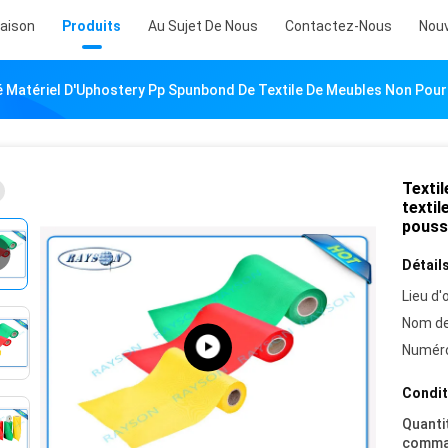
aison
Produits
Au Sujet De Nous
Contactez-Nous
Nouv
sé Matériel D'Uphostery Pp Spunbond De Textile De Meubles Non Pour
Texti
textil
pouss
Détails
Lieu d'o
Nom de
Numéro
Condit
Quanti
comma