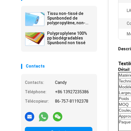
L
Tissu non-tissé de
Spunbonded de
polypropylène, non-
Co
woven de pp,
Nonwoven Spunbond
Polyproplylene 100%
Me
de Tnt
pp biodégradables
Spunbond non tissé
Descri
Texti
Contacts
Détail
Matéri
Techni
Contacts:
Candy
Modèl
Téléphone:
+86 13927235386
Large
Poids
Télécopieur:
86-757-81192378
MOQ
Coule
Approv
Paque