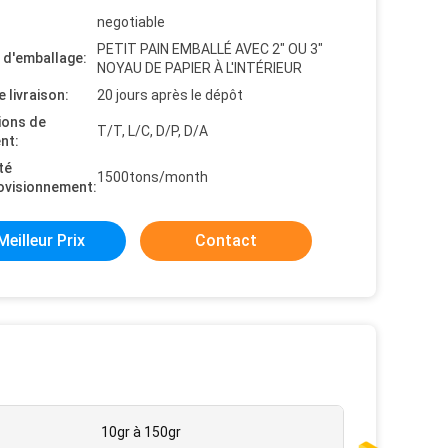
negotiable
PETIT PAIN EMBALLÉ AVEC 2" OU 3"
s d'emballage:
NOYAU DE PAPIER À L'INTÉRIEUR
e livraison:
20 jours après le dépôt
ions de
T/T, L/C, D/P, D/A
nt:
té
1500tons/month
ovisionnement:
Meilleur Prix
Contact
10gr à 150gr