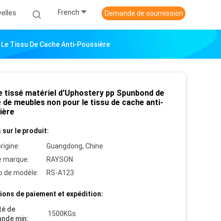
French
elles
Demande de soumission
 Le Tissu De Cache Anti-Poussière
le tissé matériel d'Uphostery pp Spunbond de
e de meubles non pour le tissu de cache anti-
ière
 sur le produit:
rigine:
Guangdong, Chine
 marque:
RAYSON
 de modèle:
RS-A123
ions de paiement et expédition:
té de
1500KGs
nde min: