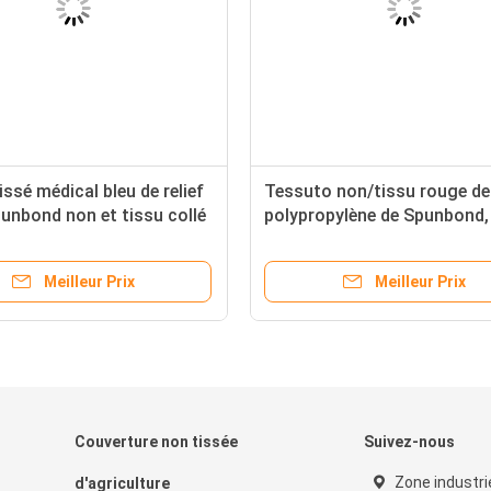
tissé médical bleu de relief
Tessuto non/tissu rouge de
unbond non et tissu collé
polypropylène de Spunbond,
de polypropylène
textile pp recyclables Spun
non tissé
Meilleur Prix
Meilleur Prix
Couverture non tissée
Suivez-nous
Zone industri
d'agriculture