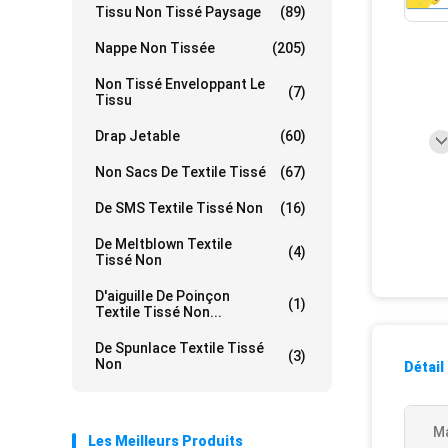
Tissu Non Tissé Paysage
(89)
Nappe Non Tissée
(205)
Non Tissé Enveloppant Le
(7)
Tissu
Drap Jetable
(60)
Non Sacs De Textile Tissé
(67)
De SMS Textile Tissé Non
(16)
De Meltblown Textile
(4)
Tissé Non
D'aiguille De Poinçon
(1)
Textile Tissé Non...
De Spunlace Textile Tissé
(3)
Non
Détail
Ma
Les Meilleurs Produits