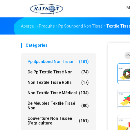
M
Aperçu
Produits
Pp Spunbond Non Tissé
Textile Tis
Catégories
Pp Spunbond Non Tissé
(181)
De Pp Textile Tissé Non
(74)
Non Textile Tissé Rolls
(17)
Non Textile Tissé Médical
(134)
De Meubles Textile Tissé
(80)
Non
Couverture Non Tissée
(151)
D'agriculture